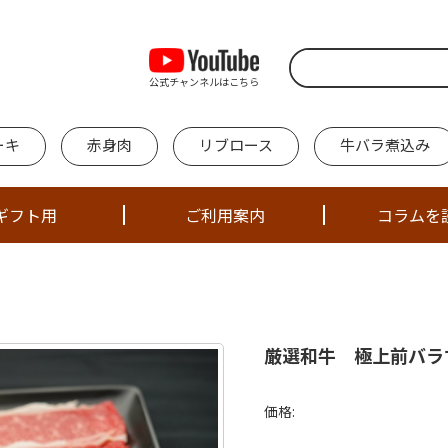
公式チャンネルはこちら
ーキ
赤身肉
リブロース
牛バラ煮込み
ギフト用
ご利用案内
コラムを
厳選和牛 極上前バラ
価格: